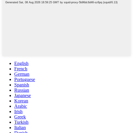
English
French
German
Portuguese
Spanish
Russian
Japanese
Korean
Arabic
Irish
Greek
Turkish
Italian
Danish