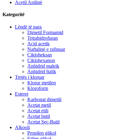
Acetil Anilinë
Kategoritë
Lëndë të para
Dimetil Formamid
Tetrahidrofuran
Acid acetik
Naftalinë e rafinuar
Cikloheksan
Ciklohexanon
Anhidrid maleik
Anhidrid ftalik
Tretës i kloruar
Klorur metilen
Kloroform
Esteret
Karbonat dimetili
Acetat metil
Acetat etili
Acetat butil
Acetat Sec-Butil
Alkooli
Propilen glikol
Etilen glikol