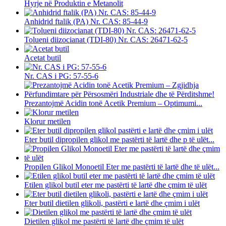
Hyrje në Produktin e Metanolit
Anhidrid ftalik (PA) Nr. CAS: 85-44-9
Tolueni diizocianat (TDI-80) Nr. CAS: 26471-62-5
Acetat butil
Nr. CAS i PG: 57-55-6
Prezantojmë Acidin tonë Acetik Premium – Optimumi...
Klorur metilen
Eter butil dipropilen glikol me pastërti të lartë dhe p të ulët...
Propilen Glikol Monoetil Eter me pastërti të lartë dhe të ulët...
Etilen glikol butil eter me pastërti të lartë dhe çmim të ulët
Eter butil dietilen glikoli, pastërti e lartë dhe çmim i ulët
Dietilen glikol me pastërti të lartë dhe çmim të ulët