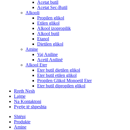
Acetat butil
Acetat Sec-Butil
Alkooli
Propilen glikol
Etilen glikol
Alkool izopropilik
Alkool butil
Etanol
Dietilen glikol
Amine
Vaj Aniline
Acetil Anilinë
Alkool Eter
Eter butil dietilen glikol
Eter butil etilen glikol
Propilen Glikol Monoetil Eter
Eter butil dipropilen glikol
Rreth Nesh
Lajme
Na Kontaktoni
Pyetje të shpeshta
Shtëpi
Produkte
Amine