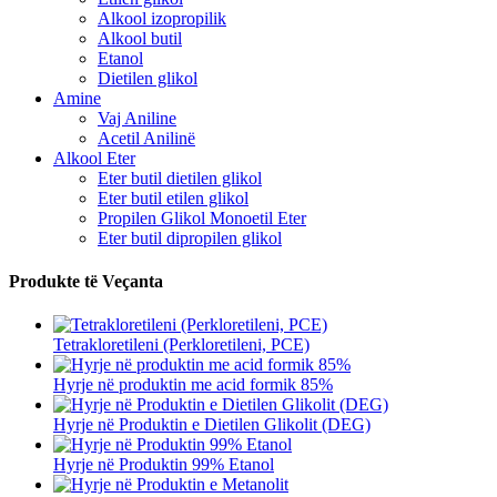
Alkool izopropilik
Alkool butil
Etanol
Dietilen glikol
Amine
Vaj Aniline
Acetil Anilinë
Alkool Eter
Eter butil dietilen glikol
Eter butil etilen glikol
Propilen Glikol Monoetil Eter
Eter butil dipropilen glikol
Produkte të Veçanta
Tetrakloretileni (Perkloretileni, PCE)
Hyrje në produktin me acid formik 85%
Hyrje në Produktin e Dietilen Glikolit (DEG)
Hyrje në Produktin 99% Etanol