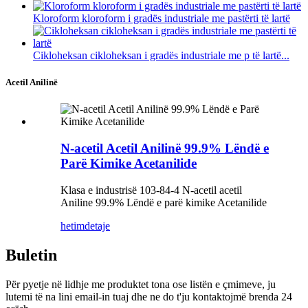
Kloroform kloroform i gradës industriale me pastërti të lartë
Cikloheksan cikloheksan i gradës industriale me p të lartë...
Acetil Anilinë
N-acetil Acetil Anilinë 99.9% Lëndë e
Parë Kimike Acetanilide
Klasa e industrisë 103-84-4 N-acetil acetil
Aniline 99.9% Lëndë e parë kimike Acetanilide
hetim
detaje
Buletin
Për pyetje në lidhje me produktet tona ose listën e çmimeve, ju
lutemi të na lini email-in tuaj dhe ne do t'ju kontaktojmë brenda 24