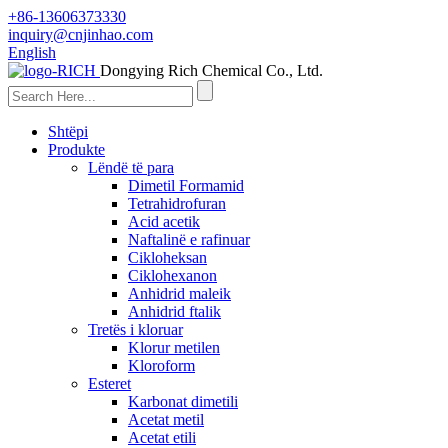
+86-13606373330
inquiry@cnjinhao.com
English
Dongying Rich Chemical Co., Ltd.
Shtëpi
Produkte
Lëndë të para
Dimetil Formamid
Tetrahidrofuran
Acid acetik
Naftalinë e rafinuar
Cikloheksan
Ciklohexanon
Anhidrid maleik
Anhidrid ftalik
Tretës i kloruar
Klorur metilen
Kloroform
Esteret
Karbonat dimetili
Acetat metil
Acetat etili