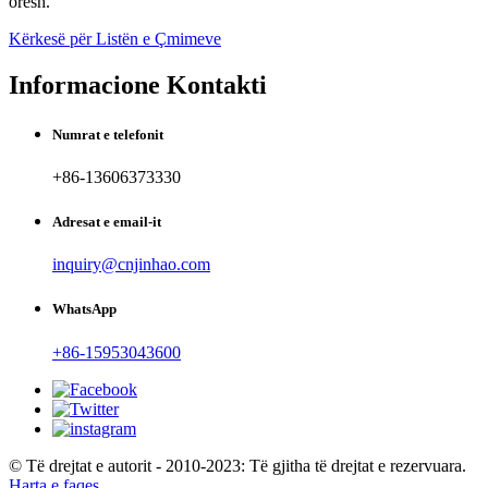
orësh.
Kërkesë për Listën e Çmimeve
Informacione Kontakti
Numrat e telefonit
+86-13606373330
Adresat e email-it
inquiry@cnjinhao.com
WhatsApp
+86-15953043600
© Të drejtat e autorit - 2010-2023: Të gjitha të drejtat e rezervuara.
Harta e faqes