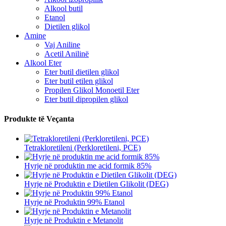
Alkool butil
Etanol
Dietilen glikol
Amine
Vaj Aniline
Acetil Anilinë
Alkool Eter
Eter butil dietilen glikol
Eter butil etilen glikol
Propilen Glikol Monoetil Eter
Eter butil dipropilen glikol
Produkte të Veçanta
Tetrakloretileni (Perkloretileni, PCE)
Hyrje në produktin me acid formik 85%
Hyrje në Produktin e Dietilen Glikolit (DEG)
Hyrje në Produktin 99% Etanol
Hyrje në Produktin e Metanolit