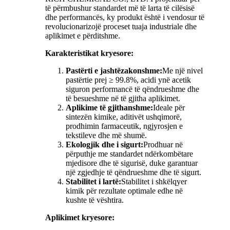
të përmbushur standardet më të larta të cilësisë
dhe performancës, ky produkt është i vendosur të
revolucionarizojë proceset tuaja industriale dhe
aplikimet e përditshme.
Karakteristikat kryesore:
Pastërti e jashtëzakonshme:
Me një nivel
pastërtie prej ≥ 99.8%, acidi ynë acetik
siguron performancë të qëndrueshme dhe
të besueshme në të gjitha aplikimet.
Aplikime të gjithanshme:
Ideale për
sintezën kimike, aditivët ushqimorë,
prodhimin farmaceutik, ngjyrosjen e
tekstileve dhe më shumë.
Ekologjik dhe i sigurt:
Prodhuar në
përputhje me standardet ndërkombëtare
mjedisore dhe të sigurisë, duke garantuar
një zgjedhje të qëndrueshme dhe të sigurt.
Stabilitet i lartë:
Stabilitet i shkëlqyer
kimik për rezultate optimale edhe në
kushte të vështira.
Aplikimet kryesore: