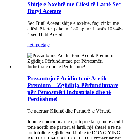
Shitje e Nxehtë me Cilësi të Lartë Sec-
Butyl Acetate
Sec-Butil Acetat: shitje e nxehtë, fuçi zinku me
cilësi të lartë, paketim 180 kg, nr. i kasës 105-46-
4 sec-Butil Acetat
hetim
detaje
Prezantojmë Acidin tonë Acetik
Premium – Zgjidhja Përfundimtare
për Përsosmëri Industriale dhe të
Përditshme!
Të nderuar Klientë dhe Partnerë të Vërtetë,
Jemi të emocionuar të njoftojmë lançimin e acidit
tonë acetik me pastërti të lartë, një shtesë e re në
portofolin e zgjidhjeve kimike të DONG YING
RICH CHEMICAL CO., LTD. I projektuar për