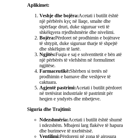
Aplikimet:
Veshje dhe bojëra:
Acetati i butilit është
një përbërës kyç në llaqe, smalte dhe
sipërfaqe druri, duke siguruar veti të
shkëlqyera rrjedhshmërie dhe nivelimi.
Bojëra:
Përdoret në prodhimin e bojërave
të shtypit, duke siguruar tharje të shpejtë
dhe shkëlqim të lartë.
Ngjitës:
Fuqia e saj e solventitetit e bën atë
një përbërës të vlefshëm në formulimet
ngjitëse.
Farmaceutikë:
Shërben si tretës në
prodhimin e barnave dhe veshjeve të
caktuara.
Agjentë pastrimi:
Acetati i butilit përdoret
në tretësirat industriale të pastrimit për
heqjen e yndyrës dhe mbetjeve.
Siguria dhe Trajtimi:
Ndezshmëria:
Acetati i butilit është shumë
i ndezshëm. Mbajeni larg flakëve të hapura
dhe burimeve të nxehtësisë.
Ventilimi:
Përdoreni në zona të ajrosura