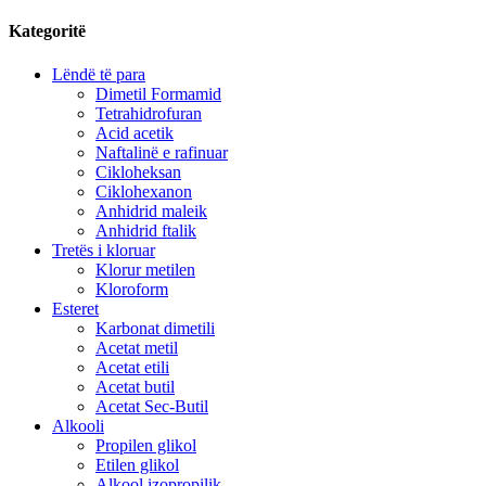
Kategoritë
Lëndë të para
Dimetil Formamid
Tetrahidrofuran
Acid acetik
Naftalinë e rafinuar
Cikloheksan
Ciklohexanon
Anhidrid maleik
Anhidrid ftalik
Tretës i kloruar
Klorur metilen
Kloroform
Esteret
Karbonat dimetili
Acetat metil
Acetat etili
Acetat butil
Acetat Sec-Butil
Alkooli
Propilen glikol
Etilen glikol
Alkool izopropilik