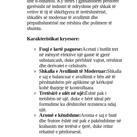
dhe n-butanoli. Ky tretës i gjithanshëm përdoret
gjerësisht në industri të ndryshme për shkak të
vetive të tij të shkëlqyera të tretëshmërisë,
shkallës së moderuar të avullimit dhe
përputhshmërisë me rrëshira dhe polimere të
shumta.
Karakteristikat kryesore:
Fuqi e lartë paguese:
Acetati i butilit tret
në mënyrë efektive një gamë të gjerë
substancash, duke përfshirë vajrat, rrëshirat
dhe derivatet e celulozës.
Shkalla e Avullimit të Moderuar:
Shkalla
e saj e balancuar e avullimit e bën atë të
përshtatshëm për aplikime që kërkojnë
kohë tharjeje të kontrolluara.
Tretësirë ​​e ulët në ujë:
Është pak i
tretshëm në ujë, duke e bërë ideal për
formulime ku dëshirohet rezistenca ndaj
ujit.
Aromë e këndshme:
Aroma e saj e butë
dhe frutore është më pak e pakëndshme në
krahasim me tretësit e tjerë, duke rritur
rehatinë e përdoruesit.