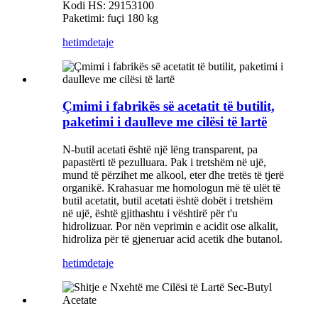
Kodi HS: 29153100
Paketimi: fuçi 180 kg
hetim
detaje
Çmimi i fabrikës së acetatit të butilit,
paketimi i daulleve me cilësi të lartë
N-butil acetati është një lëng transparent, pa
papastërti të pezulluara. Pak i tretshëm në ujë,
mund të përzihet me alkool, eter dhe tretës të tjerë
organikë. Krahasuar me homologun më të ulët të
butil acetatit, butil acetati është dobët i tretshëm
në ujë, është gjithashtu i vështirë për t'u
hidrolizuar. Por nën veprimin e acidit ose alkalit,
hidroliza për të gjeneruar acid acetik dhe butanol.
hetim
detaje