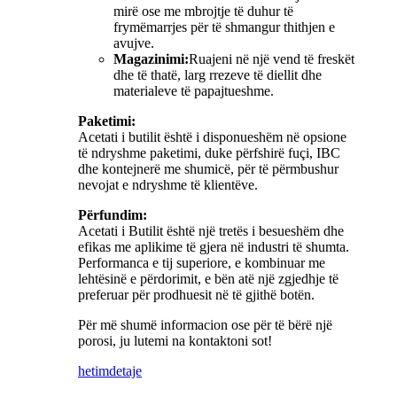
mirë ose me mbrojtje të duhur të
frymëmarrjes për të shmangur thithjen e
avujve.
Magazinimi:
Ruajeni në një vend të freskët
dhe të thatë, larg rrezeve të diellit dhe
materialeve të papajtueshme.
Paketimi:
Acetati i butilit është i disponueshëm në opsione
të ndryshme paketimi, duke përfshirë fuçi, IBC
dhe kontejnerë me shumicë, për të përmbushur
nevojat e ndryshme të klientëve.
Përfundim:
Acetati i Butilit është një tretës i besueshëm dhe
efikas me aplikime të gjera në industri të shumta.
Performanca e tij superiore, e kombinuar me
lehtësinë e përdorimit, e bën atë një zgjedhje të
preferuar për prodhuesit në të gjithë botën.
Për më shumë informacion ose për të bërë një
porosi, ju lutemi na kontaktoni sot!
hetim
detaje