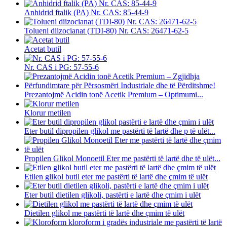
Anhidrid ftalik (PA) Nr. CAS: 85-44-9
Tolueni diizocianat (TDI-80) Nr. CAS: 26471-62-5
Acetat butil
Nr. CAS i PG: 57-55-6
Prezantojmë Acidin tonë Acetik Premium – Optimumi...
Klorur metilen
Eter butil dipropilen glikol me pastërti të lartë dhe p të ulët...
Propilen Glikol Monoetil Eter me pastërti të lartë dhe të ulët...
Etilen glikol butil eter me pastërti të lartë dhe çmim të ulët
Eter butil dietilen glikoli, pastërti e lartë dhe çmim i ulët
Dietilen glikol me pastërti të lartë dhe çmim të ulët