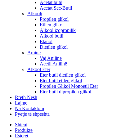
Acetat butil
Acetat Sec-Butil
Alkooli
Propilen glikol
Etilen glikol
Alkool izopropilik
Alkool butil
Etanol
Dietilen glikol
Amine
Vaj Aniline
Acetil Anilinë
Alkool Eter
Eter butil dietilen glikol
Eter butil etilen glikol
Propilen Glikol Monoetil Eter
Eter butil dipropilen glikol
Rreth Nesh
Lajme
Na Kontaktoni
Pyetje të shpeshta
Shtëpi
Produkte
Esteret