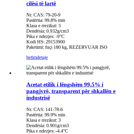
cilësi të lartë
Nr. CAS: 79-20-9
Pastërtia: 99.8% min
Klasa e rrezikut: 3
Dendësia: 0.932g/cm3
Pika e ndezjes: -9°C
Kodi HS: 29153900
Paketimi: fuçi 180 kg, REZERVUAR ISO
hetim
detaje
Acetat etilik i lëngshëm 99.5% i
pangjyrë, transparent për shkallën e
industrisë
Nr. CAS: 141-78-6
Pastërtia: 99.9% min
Klasa e rrezikut: 3
Dendësia: 0.901g/cm3
Pika e ndezjes: -4.4°C