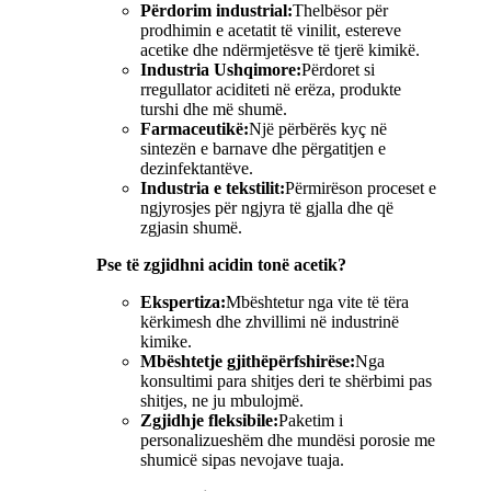
Përdorim industrial:
Thelbësor për
prodhimin e acetatit të vinilit, estereve
acetike dhe ndërmjetësve të tjerë kimikë.
Industria Ushqimore:
Përdoret si
rregullator aciditeti në erëza, produkte
turshi dhe më shumë.
Farmaceutikë:
Një përbërës kyç në
sintezën e barnave dhe përgatitjen e
dezinfektantëve.
Industria e tekstilit:
Përmirëson proceset e
ngjyrosjes për ngjyra të gjalla dhe që
zgjasin shumë.
Pse të zgjidhni acidin tonë acetik?
Ekspertiza:
Mbështetur nga vite të tëra
kërkimesh dhe zhvillimi në industrinë
kimike.
Mbështetje gjithëpërfshirëse:
Nga
konsultimi para shitjes deri te shërbimi pas
shitjes, ne ju mbulojmë.
Zgjidhje fleksibile:
Paketim i
personalizueshëm dhe mundësi porosie me
shumicë sipas nevojave tuaja.