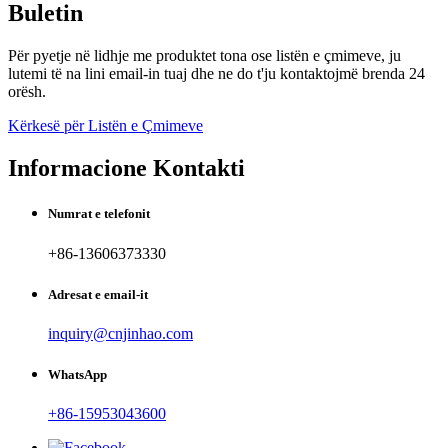
Buletin
Për pyetje në lidhje me produktet tona ose listën e çmimeve, ju
lutemi të na lini email-in tuaj dhe ne do t'ju kontaktojmë brenda 24
orësh.
Kërkesë për Listën e Çmimeve
Informacione Kontakti
Numrat e telefonit
+86-13606373330
Adresat e email-it
inquiry@cnjinhao.com
WhatsApp
+86-15953043600