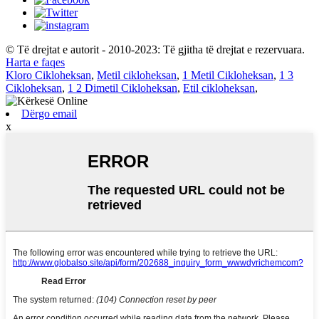
© Të drejtat e autorit - 2010-2023: Të gjitha të drejtat e rezervuara.
Harta e faqes
Kloro Cikloheksan
,
Metil cikloheksan
,
1 Metil Cikloheksan
,
1 3
Cikloheksan
,
1 2 Dimetil Cikloheksan
,
Etil cikloheksan
,
Dërgo email
x