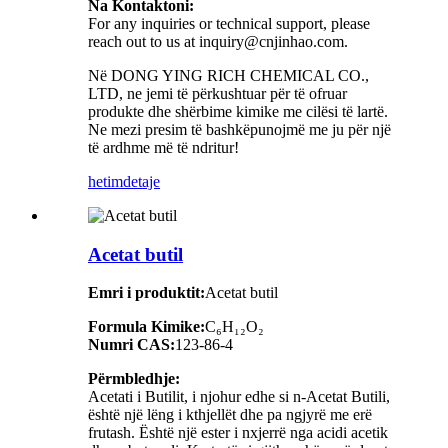
Na Kontaktoni:
For any inquiries or technical support, please
reach out to us at inquiry@cnjinhao.com.
Në DONG YING RICH CHEMICAL CO.,
LTD, ne jemi të përkushtuar për të ofruar
produkte dhe shërbime kimike me cilësi të lartë.
Ne mezi presim të bashkëpunojmë me ju për një
të ardhme më të ndritur!
hetim
detaje
Acetat butil
Emri i produktit:
Acetat butil
Formula Kimike:
C₆H₁₂O₂
Numri CAS:
123-86-4
Përmbledhje:
Acetati i Butilit, i njohur edhe si n-Acetat Butili,
është një lëng i kthjellët dhe pa ngjyrë me erë
frutash. Është një ester i nxjerrë nga acidi acetik