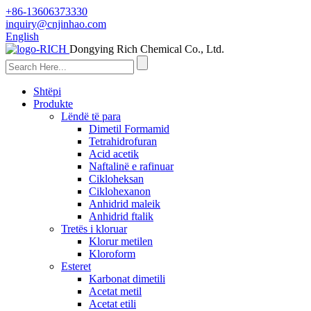
+86-13606373330
inquiry@cnjinhao.com
English
Dongying Rich Chemical Co., Ltd.
Shtëpi
Produkte
Lëndë të para
Dimetil Formamid
Tetrahidrofuran
Acid acetik
Naftalinë e rafinuar
Cikloheksan
Ciklohexanon
Anhidrid maleik
Anhidrid ftalik
Tretës i kloruar
Klorur metilen
Kloroform
Esteret
Karbonat dimetili
Acetat metil
Acetat etili