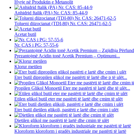
Hyrje në Produktin e Metanolit
Anhidrid ftalik (PA) Nr. CAS: 85-44-9
Tolueni diizocianat (TDI-80) Nr. CAS: 26471-62-5
Acetat butil
Nr. CAS i PG: 57-55-6
Prezantojmë Acidin tonë Acetik Premium – Optimumi...
Klorur metilen
Eter butil dipropilen glikol me pastërti të lartë dhe p të ulët...
Propilen Glikol Monoetil Eter me pastërti të lartë dhe të ulët...
Etilen glikol butil eter me pastërti të lartë dhe çmim të ulët
Eter butil dietilen glikoli, pastërti e lartë dhe çmim i ulët
Dietilen glikol me pastërti të lartë dhe çmim të ulët
Kloroform kloroform i gradës industriale me pastërti të lartë