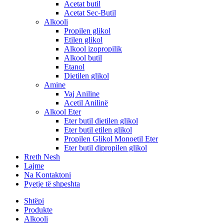
Acetat butil
Acetat Sec-Butil
Alkooli
Propilen glikol
Etilen glikol
Alkool izopropilik
Alkool butil
Etanol
Dietilen glikol
Amine
Vaj Aniline
Acetil Anilinë
Alkool Eter
Eter butil dietilen glikol
Eter butil etilen glikol
Propilen Glikol Monoetil Eter
Eter butil dipropilen glikol
Rreth Nesh
Lajme
Na Kontaktoni
Pyetje të shpeshta
Shtëpi
Produkte
Alkooli