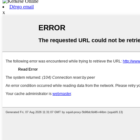
Dërgo email
x