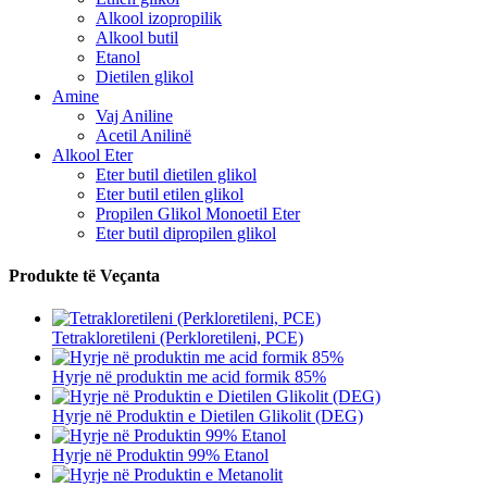
Alkool izopropilik
Alkool butil
Etanol
Dietilen glikol
Amine
Vaj Aniline
Acetil Anilinë
Alkool Eter
Eter butil dietilen glikol
Eter butil etilen glikol
Propilen Glikol Monoetil Eter
Eter butil dipropilen glikol
Produkte të Veçanta
Tetrakloretileni (Perkloretileni, PCE)
Hyrje në produktin me acid formik 85%
Hyrje në Produktin e Dietilen Glikolit (DEG)
Hyrje në Produktin 99% Etanol