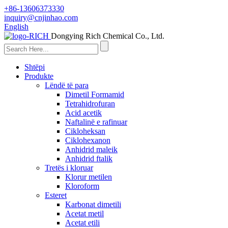
+86-13606373330
inquiry@cnjinhao.com
English
Dongying Rich Chemical Co., Ltd.
Shtëpi
Produkte
Lëndë të para
Dimetil Formamid
Tetrahidrofuran
Acid acetik
Naftalinë e rafinuar
Cikloheksan
Ciklohexanon
Anhidrid maleik
Anhidrid ftalik
Tretës i kloruar
Klorur metilen
Kloroform
Esteret
Karbonat dimetili
Acetat metil
Acetat etili