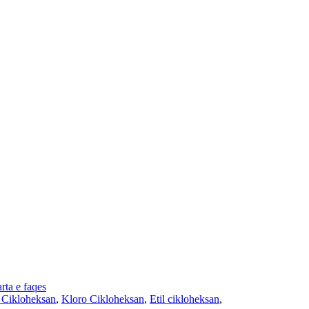
rta e faqes
l Cikloheksan
,
Kloro Cikloheksan
,
Etil cikloheksan
,