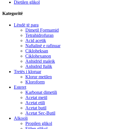
Dietilen glikol
Kategoritë
Lëndë të para
Dimetil Formamid
Tetrahidrofuran
Acid acetik
Naftalinë e rafinuar
Cikloheksan
Ciklohexanon
Anhidrid maleik
Anhidrid ftalik
Tretës i kloruar
Klorur metilen
Kloroform
Esteret
Karbonat dimetili
Acetat metil
Acetat etili
Acetat butil
Acetat Sec-Butil
Alkooli
Propilen glikol
Etilen glikol