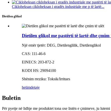
Cikloheksan cikloheksan i gradës industriale me p të lartë...
Dietilen glikol
Dietilen glikol me pastërti të lartë dhe çmim 
Një emër tjetër: DEG, Dietilenglilik, Dietilenglikol
CAS: 111-46-6
EINECS: 203-872-2
KODI HS: 29094100
Shënim rreziku: Toksik/Irritues
hetim
detaje
Buletin
Për pyetje në lidhje me produktet tona ose listën e çmimeve, ju lutemi 