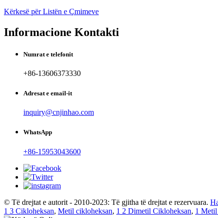
Kërkesë për Listën e Çmimeve
Informacione Kontakti
Numrat e telefonit
+86-13606373330
Adresat e email-it
inquiry@cnjinhao.com
WhatsApp
+86-15953043600
© Të drejtat e autorit - 2010-2023: Të gjitha të drejtat e rezervuara.
Ha
1 3 Cikloheksan
,
Metil cikloheksan
,
1 2 Dimetil Cikloheksan
,
1 Meti