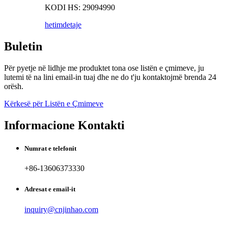
KODI HS: 29094990
hetim
detaje
Buletin
Për pyetje në lidhje me produktet tona ose listën e çmimeve, ju
lutemi të na lini email-in tuaj dhe ne do t'ju kontaktojmë brenda 24
orësh.
Kërkesë për Listën e Çmimeve
Informacione Kontakti
Numrat e telefonit
+86-13606373330
Adresat e email-it
inquiry@cnjinhao.com