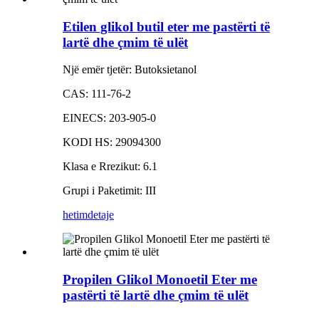
Etilen glikol butil eter me pastërti të
lartë dhe çmim të ulët
Një emër tjetër: Butoksietanol
CAS: 111-76-2
EINECS: 203-905-0
KODI HS: 29094300
Klasa e Rrezikut: 6.1
Grupi i Paketimit: III
hetim
detaje
Propilen Glikol Monoetil Eter me
pastërti të lartë dhe çmim të ulët