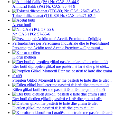
Anhidrid ftalik (PA) Nr. CAS: 85-44-9
Tolueni diizocianat (TDI-80) Nr. CAS: 26471-62-5
Acetat butil
Nr. CAS i PG: 57-55-6
Prezantojmë Acidin tonë Acetik Premium – Optimumi...
Klorur metilen
Eter butil dipropilen glikol me pastërti të lartë dhe p të ulët...
Propilen Glikol Monoetil Eter me pastërti të lartë dhe të ulët...
Etilen glikol butil eter me pastërti të lartë dhe çmim të ulët
Eter butil dietilen glikoli, pastërti e lartë dhe çmim i ulët
Dietilen glikol me pastërti të lartë dhe çmim të ulët