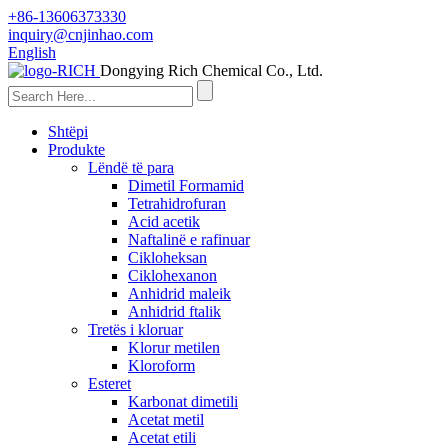
+86-13606373330
inquiry@cnjinhao.com
English
Dongying Rich Chemical Co., Ltd.
Shtëpi
Produkte
Lëndë të para
Dimetil Formamid
Tetrahidrofuran
Acid acetik
Naftalinë e rafinuar
Cikloheksan
Ciklohexanon
Anhidrid maleik
Anhidrid ftalik
Tretës i kloruar
Klorur metilen
Kloroform
Esteret
Karbonat dimetili
Acetat metil
Acetat etili