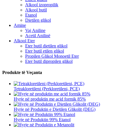
Alkool izopropilik
Alkool butil
Etanol
Dietilen glikol
Amine
Vaj Aniline
Acetil Anilinë
Alkool Eter
Eter butil dietilen glikol
Eter butil etilen glikol
Propilen Glikol Monoetil Eter
Eter butil dipropilen glikol
Produkte të Veçanta
Tetrakloretileni (Perkloretileni, PCE)
Hyrje në produktin me acid formik 85%
Hyrje në Produktin e Dietilen Glikolit (DEG)
Hyrje në Produktin 99% Etanol