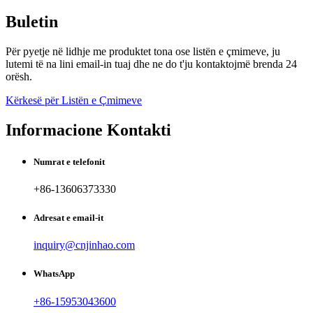
Buletin
Për pyetje në lidhje me produktet tona ose listën e çmimeve, ju
lutemi të na lini email-in tuaj dhe ne do t'ju kontaktojmë brenda 24
orësh.
Kërkesë për Listën e Çmimeve
Informacione Kontakti
Numrat e telefonit
+86-13606373330
Adresat e email-it
inquiry@cnjinhao.com
WhatsApp
+86-15953043600