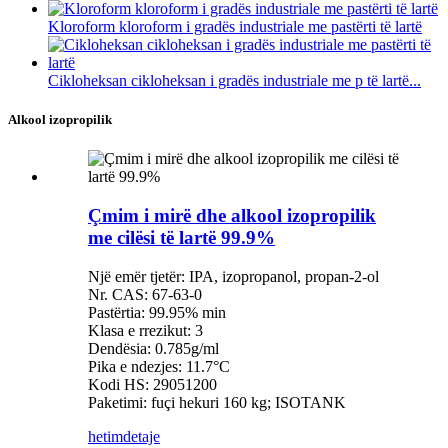
Kloroform kloroform i gradës industriale me pastërti të lartë
Cikloheksan cikloheksan i gradës industriale me p të lartë...
Alkool izopropilik
Çmim i mirë dhe alkool izopropilik
me cilësi të lartë 99.9%
Një emër tjetër: IPA, izopropanol, propan-2-ol
Nr. CAS: 67-63-0
Pastërtia: 99.95% min
Klasa e rrezikut: 3
Dendësia: 0.785g/ml
Pika e ndezjes: 11.7°C
Kodi HS: 29051200
Paketimi: fuçi hekuri 160 kg; ISOTANK
hetim
detaje