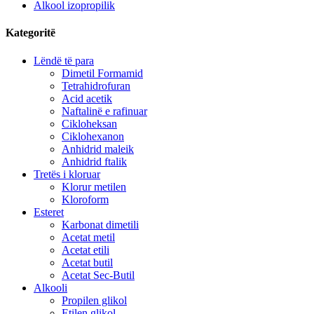
Alkool izopropilik
Kategoritë
Lëndë të para
Dimetil Formamid
Tetrahidrofuran
Acid acetik
Naftalinë e rafinuar
Cikloheksan
Ciklohexanon
Anhidrid maleik
Anhidrid ftalik
Tretës i kloruar
Klorur metilen
Kloroform
Esteret
Karbonat dimetili
Acetat metil
Acetat etili
Acetat butil
Acetat Sec-Butil
Alkooli
Propilen glikol
Etilen glikol