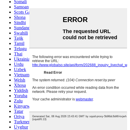
Somali
Samoan
Scots Gaelic
Shona
Sindhi
Sundanese
Swahili
Tajik
Tamil
Telugu
Thai
Ukrainian
Urdu
Uzbek
Vietnamese
Welsh
Xhosa
Yiddish
Yoruba
Zulu
Kinyarwanda
Tatar
Oriya
Turkmen
Uyghur