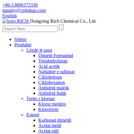
+86-13606373330
inquiry@cnjinhao.com
English
Dongying Rich Chemical Co., Ltd.
Shtëpi
Produkte
Lëndë të para
Dimetil Formamid
Tetrahidrofuran
Acid acetik
Naftalinë e rafinuar
Cikloheksan
Ciklohexanon
Anhidrid maleik
Anhidrid ftalik
Tretës i kloruar
Klorur metilen
Kloroform
Esteret
Karbonat dimetili
Acetat metil
Acetat etili