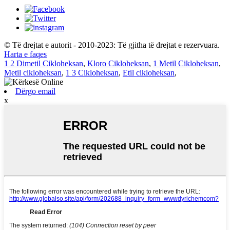
© Të drejtat e autorit - 2010-2023: Të gjitha të drejtat e rezervuara.
Harta e faqes
1 2 Dimetil Cikloheksan
,
Kloro Cikloheksan
,
1 Metil Cikloheksan
,
Metil cikloheksan
,
1 3 Cikloheksan
,
Etil cikloheksan
,
Dërgo email
x