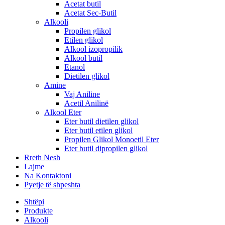
Acetat butil
Acetat Sec-Butil
Alkooli
Propilen glikol
Etilen glikol
Alkool izopropilik
Alkool butil
Etanol
Dietilen glikol
Amine
Vaj Aniline
Acetil Anilinë
Alkool Eter
Eter butil dietilen glikol
Eter butil etilen glikol
Propilen Glikol Monoetil Eter
Eter butil dipropilen glikol
Rreth Nesh
Lajme
Na Kontaktoni
Pyetje të shpeshta
Shtëpi
Produkte
Alkooli