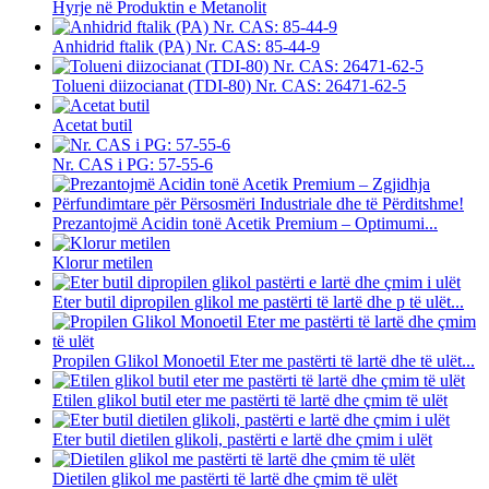
Hyrje në Produktin e Metanolit
Anhidrid ftalik (PA) Nr. CAS: 85-44-9
Tolueni diizocianat (TDI-80) Nr. CAS: 26471-62-5
Acetat butil
Nr. CAS i PG: 57-55-6
Prezantojmë Acidin tonë Acetik Premium – Optimumi...
Klorur metilen
Eter butil dipropilen glikol me pastërti të lartë dhe p të ulët...
Propilen Glikol Monoetil Eter me pastërti të lartë dhe të ulët...
Etilen glikol butil eter me pastërti të lartë dhe çmim të ulët
Eter butil dietilen glikoli, pastërti e lartë dhe çmim i ulët
Dietilen glikol me pastërti të lartë dhe çmim të ulët