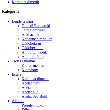
Karbonat dimetili
Kategoritë
Lëndë të para
Dimetil Formamid
Tetrahidrofuran
Acid acetik
Naftalinë e rafinuar
Cikloheksan
Ciklohexanon
Anhidrid maleik
Anhidrid ftalik
Tretës i kloruar
Klorur metilen
Kloroform
Esteret
Karbonat dimetili
Acetat metil
Acetat etili
Acetat butil
Acetat Sec-Butil
Alkooli
Propilen glikol
Etilen glikol