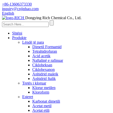
+86-13606373330
inquiry@cnjinhao.com
English
Dongying Rich Chemical Co., Ltd.
Shtëpi
Produkte
Lëndë të para
Dimetil Formamid
Tetrahidrofuran
Acid acetik
Naftalinë e rafinuar
Cikloheksan
Ciklohexanon
Anhidrid maleik
Anhidrid ftalik
Tretës i kloruar
Klorur metilen
Kloroform
Esteret
Karbonat dimetili
Acetat metil
Acetat etili