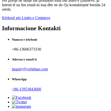
Për pyetje në lidhje me produktet tona ose listën e çmimeve, ju
lutemi të na lini email-in tuaj dhe ne do t'ju kontaktojmë brenda 24
orësh.
Kërkesë për Listën e Çmimeve
Informacione Kontakti
Numrat e telefonit
+86-13606373330
Adresat e email-it
inquiry@cnjinhao.com
WhatsApp
+86-15953043600