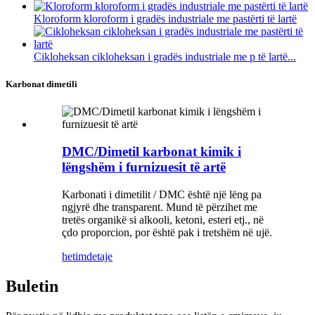
Kloroform kloroform i gradës industriale me pastërti të lartë
Cikloheksan cikloheksan i gradës industriale me p të lartë...
Karbonat dimetili
DMC/Dimetil karbonat kimik i
lëngshëm i furnizuesit të artë
Karbonati i dimetilit / DMC është një lëng pa
ngjyrë dhe transparent. Mund të përzihet me
tretës organikë si alkooli, ketoni, esteri etj., në
çdo proporcion, por është pak i tretshëm në ujë.
hetim
detaje
Buletin