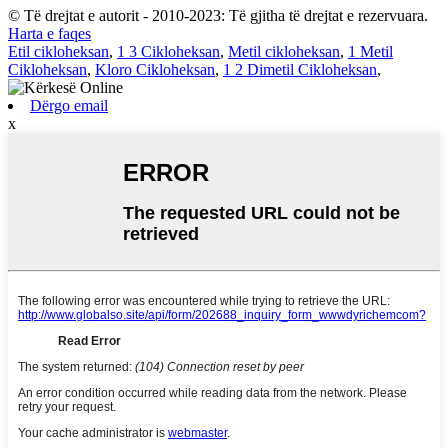
© Të drejtat e autorit - 2010-2023: Të gjitha të drejtat e rezervuara.
Harta e faqes
Etil cikloheksan
,
1 3 Cikloheksan
,
Metil cikloheksan
,
1 Metil
Cikloheksan
,
Kloro Cikloheksan
,
1 2 Dimetil Cikloheksan
,
Dërgo email
x