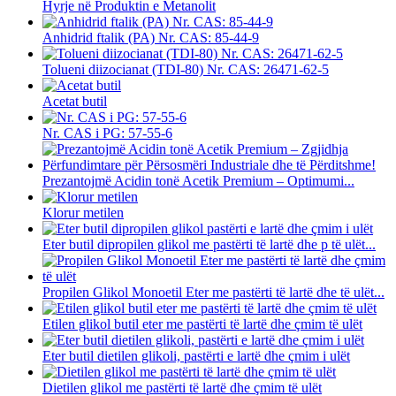
Hyrje në Produktin e Metanolit
Anhidrid ftalik (PA) Nr. CAS: 85-44-9
Tolueni diizocianat (TDI-80) Nr. CAS: 26471-62-5
Acetat butil
Nr. CAS i PG: 57-55-6
Prezantojmë Acidin tonë Acetik Premium – Optimumi...
Klorur metilen
Eter butil dipropilen glikol me pastërti të lartë dhe p të ulët...
Propilen Glikol Monoetil Eter me pastërti të lartë dhe të ulët...
Etilen glikol butil eter me pastërti të lartë dhe çmim të ulët
Eter butil dietilen glikoli, pastërti e lartë dhe çmim i ulët
Dietilen glikol me pastërti të lartë dhe çmim të ulët