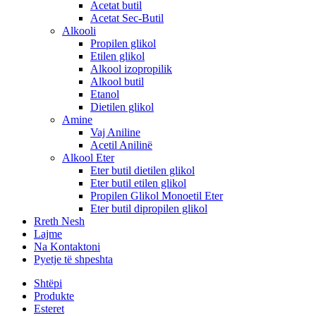
Acetat butil
Acetat Sec-Butil
Alkooli
Propilen glikol
Etilen glikol
Alkool izopropilik
Alkool butil
Etanol
Dietilen glikol
Amine
Vaj Aniline
Acetil Anilinë
Alkool Eter
Eter butil dietilen glikol
Eter butil etilen glikol
Propilen Glikol Monoetil Eter
Eter butil dipropilen glikol
Rreth Nesh
Lajme
Na Kontaktoni
Pyetje të shpeshta
Shtëpi
Produkte
Esteret