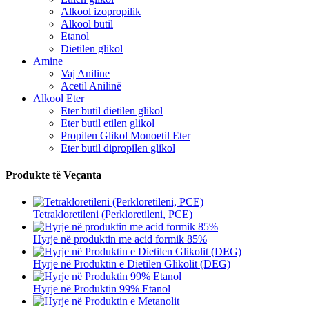
Alkool izopropilik
Alkool butil
Etanol
Dietilen glikol
Amine
Vaj Aniline
Acetil Anilinë
Alkool Eter
Eter butil dietilen glikol
Eter butil etilen glikol
Propilen Glikol Monoetil Eter
Eter butil dipropilen glikol
Produkte të Veçanta
Tetrakloretileni (Perkloretileni, PCE)
Hyrje në produktin me acid formik 85%
Hyrje në Produktin e Dietilen Glikolit (DEG)
Hyrje në Produktin 99% Etanol