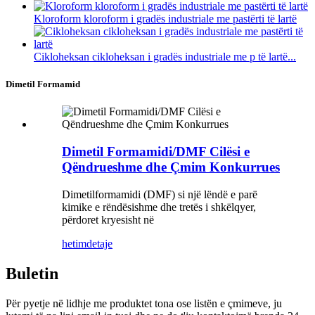
Kloroform kloroform i gradës industriale me pastërti të lartë
Cikloheksan cikloheksan i gradës industriale me p të lartë...
Dimetil Formamid
Dimetil Formamidi/DMF Cilësi e
Qëndrueshme dhe Çmim Konkurrues
Dimetilformamidi (DMF) si një lëndë e parë
kimike e rëndësishme dhe tretës i shkëlqyer,
përdoret kryesisht në
hetim
detaje
Buletin
Për pyetje në lidhje me produktet tona ose listën e çmimeve, ju