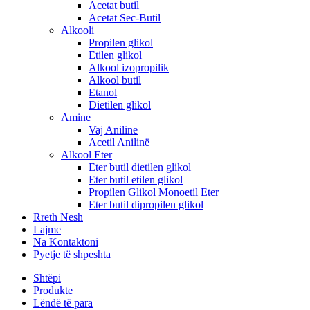
Acetat butil
Acetat Sec-Butil
Alkooli
Propilen glikol
Etilen glikol
Alkool izopropilik
Alkool butil
Etanol
Dietilen glikol
Amine
Vaj Aniline
Acetil Anilinë
Alkool Eter
Eter butil dietilen glikol
Eter butil etilen glikol
Propilen Glikol Monoetil Eter
Eter butil dipropilen glikol
Rreth Nesh
Lajme
Na Kontaktoni
Pyetje të shpeshta
Shtëpi
Produkte
Lëndë të para