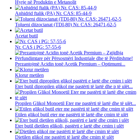
Hyrje në Produktin e Metanolit
Anhidrid ftalik (PA) Nr. CAS: 85-44-9
Tolueni diizocianat (TDI-80) Nr. CAS: 26471-62-5
Acetat butil
Nr. CAS i PG: 57-55-6
Prezantojmë Acidin tonë Acetik Premium – Optimumi...
Klorur metilen
Eter butil dipropilen glikol me pastërti të lartë dhe p të ulët...
Propilen Glikol Monoetil Eter me pastërti të lartë dhe të ulët...
Etilen glikol butil eter me pastërti të lartë dhe çmim të ulët
Eter butil dietilen glikoli, pastërti e lartë dhe çmim i ulët
Dietilen glikol me pastërti të lartë dhe çmim të ulët