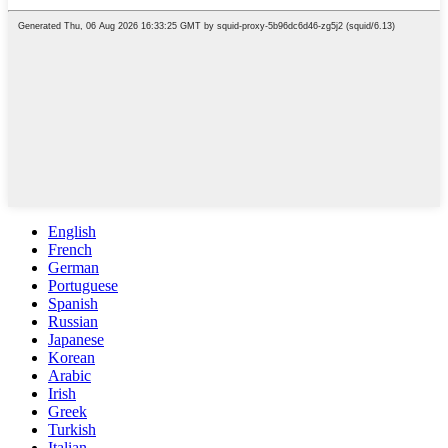
English
French
German
Portuguese
Spanish
Russian
Japanese
Korean
Arabic
Irish
Greek
Turkish
Italian