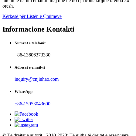
lutemi të na lini email-in tuaj dhe ne do t'ju kontaktojmë brenda 24
orësh.
Kërkesë për Listën e Çmimeve
Informacione Kontakti
Numrat e telefonit
+86-13606373330
Adresat e email-it
inquiry@cnjinhao.com
WhatsApp
+86-15953043600
© Të drejtat e autorit - 2010-2023: Të gjitha të drejtat e rezervuara.