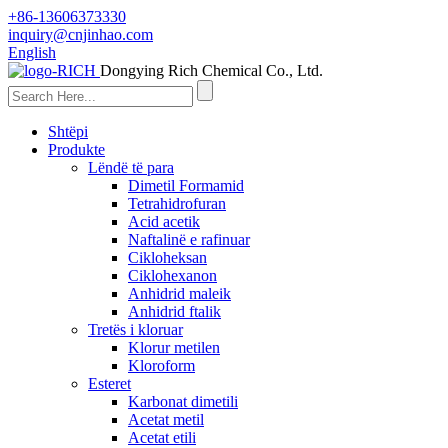
+86-13606373330
inquiry@cnjinhao.com
English
Dongying Rich Chemical Co., Ltd.
Shtëpi
Produkte
Lëndë të para
Dimetil Formamid
Tetrahidrofuran
Acid acetik
Naftalinë e rafinuar
Cikloheksan
Ciklohexanon
Anhidrid maleik
Anhidrid ftalik
Tretës i kloruar
Klorur metilen
Kloroform
Esteret
Karbonat dimetili
Acetat metil
Acetat etili