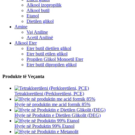
Alkool izopropilik
Alkool butil
Etanol
Dietilen glikol
Amine
Vaj Aniline
Acetil Anilinë
Alkool Eter
Eter butil dietilen glikol
Eter butil etilen glikol
Propilen Glikol Monoetil Eter
Eter butil dipropilen glikol
Produkte të Veçanta
Tetrakloretileni (Perkloretileni, PCE)
Hyrje në produktin me acid formik 85%
Hyrje në Produktin e Dietilen Glikolit (DEG)
Hyrje në Produktin 99% Etanol