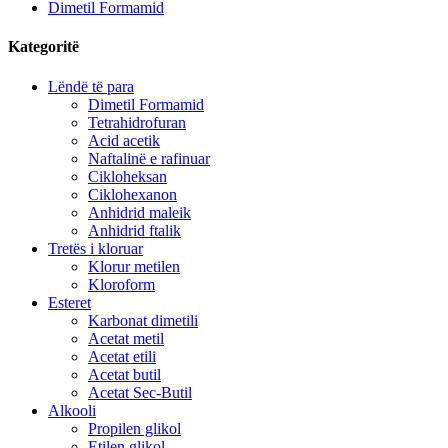
Dimetil Formamid
Kategoritë
Lëndë të para
Dimetil Formamid
Tetrahidrofuran
Acid acetik
Naftalinë e rafinuar
Cikloheksan
Ciklohexanon
Anhidrid maleik
Anhidrid ftalik
Tretës i kloruar
Klorur metilen
Kloroform
Esteret
Karbonat dimetili
Acetat metil
Acetat etili
Acetat butil
Acetat Sec-Butil
Alkooli
Propilen glikol
Etilen glikol