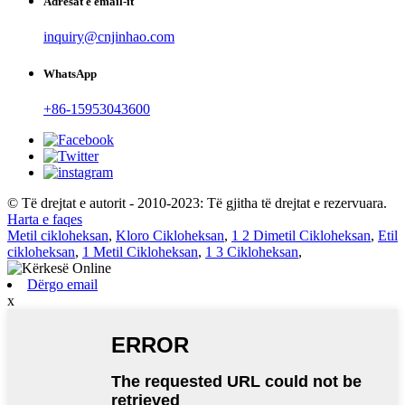
Adresat e email-it
inquiry@cnjinhao.com
WhatsApp
+86-15953043600
© Të drejtat e autorit - 2010-2023: Të gjitha të drejtat e rezervuara.
Harta e faqes
Metil cikloheksan
,
Kloro Cikloheksan
,
1 2 Dimetil Cikloheksan
,
Etil
cikloheksan
,
1 Metil Cikloheksan
,
1 3 Cikloheksan
,
Dërgo email
x