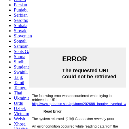
Persian
Punjabi
Serbian
Sesotho
Sinhala
Slovak
Slovenian
Somali
Samoan
Scots Gaelic
Shona
Sindhi
Sundanese
Swahili
Tajik
Tamil
Telugu
Thai
Ukrainian
Urdu
Uzbek
Vietnamese
Welsh
Xhosa