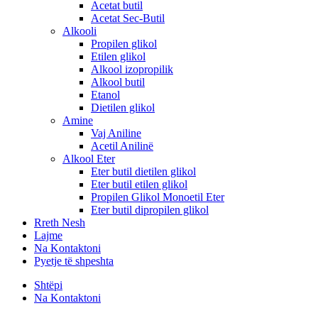
Acetat butil
Acetat Sec-Butil
Alkooli
Propilen glikol
Etilen glikol
Alkool izopropilik
Alkool butil
Etanol
Dietilen glikol
Amine
Vaj Aniline
Acetil Anilinë
Alkool Eter
Eter butil dietilen glikol
Eter butil etilen glikol
Propilen Glikol Monoetil Eter
Eter butil dipropilen glikol
Rreth Nesh
Lajme
Na Kontaktoni
Pyetje të shpeshta
Shtëpi
Na Kontaktoni