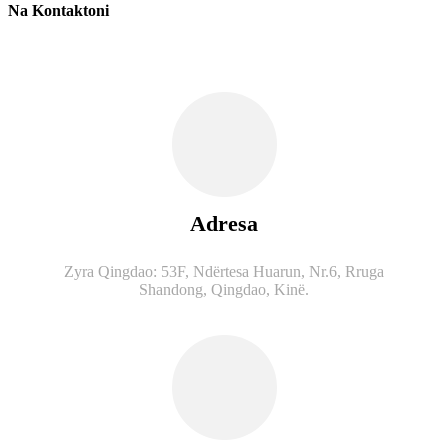
Na Kontaktoni
Adresa
Zyra Qingdao: 53F, Ndërtesa Huarun, Nr.6, Rruga
Shandong, Qingdao, Kinë.