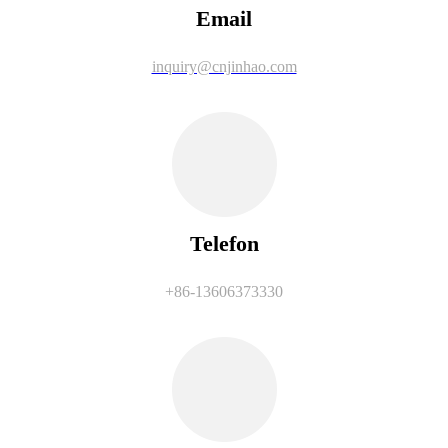
Email
inquiry@cnjinhao.com
Telefon
+86-13606373330