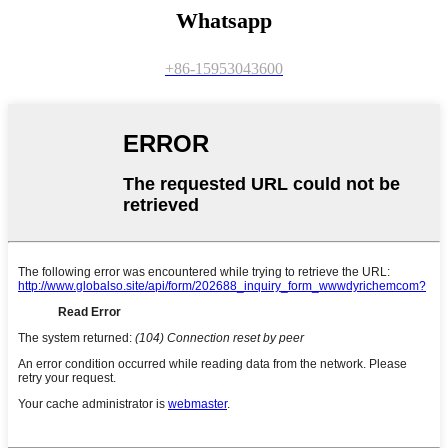
Whatsapp
+86-15953043600