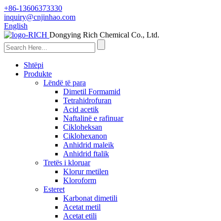
+86-13606373330
inquiry@cnjinhao.com
English
Dongying Rich Chemical Co., Ltd.
Shtëpi
Produkte
Lëndë të para
Dimetil Formamid
Tetrahidrofuran
Acid acetik
Naftalinë e rafinuar
Cikloheksan
Ciklohexanon
Anhidrid maleik
Anhidrid ftalik
Tretës i kloruar
Klorur metilen
Kloroform
Esteret
Karbonat dimetili
Acetat metil
Acetat etili