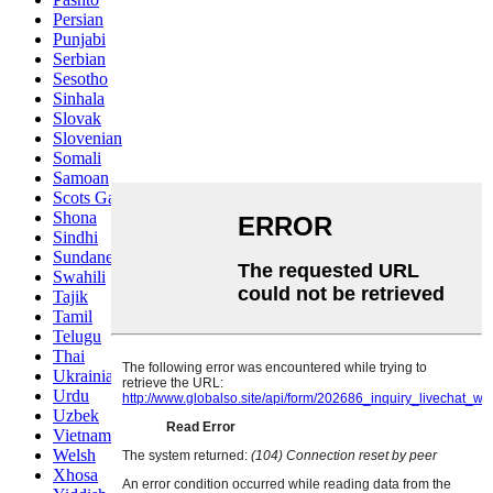
Persian
Punjabi
Serbian
Sesotho
Sinhala
Slovak
Slovenian
Somali
Samoan
Scots Gaelic
Shona
Sindhi
Sundanese
Swahili
Tajik
Tamil
Telugu
Thai
Ukrainian
Urdu
Uzbek
Vietnamese
Welsh
Xhosa