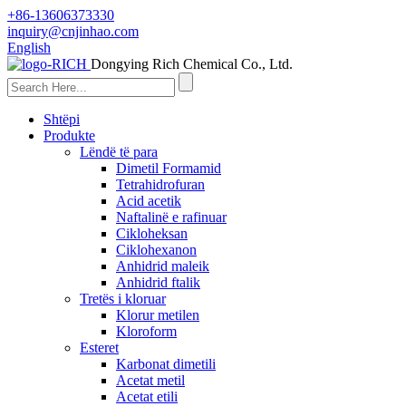
+86-13606373330
inquiry@cnjinhao.com
English
Dongying Rich Chemical Co., Ltd.
Shtëpi
Produkte
Lëndë të para
Dimetil Formamid
Tetrahidrofuran
Acid acetik
Naftalinë e rafinuar
Cikloheksan
Ciklohexanon
Anhidrid maleik
Anhidrid ftalik
Tretës i kloruar
Klorur metilen
Kloroform
Esteret
Karbonat dimetili
Acetat metil
Acetat etili