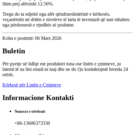
fitim prej afërsisht 12.56%.
Tregu do ta ndjekë nga afër qëndrueshmërinë e kërkesës,
veçanërisht në dritën e niveleve të larta të inventarit që tani mbahen
nga përdoruesit e rrjedhës së poshtme.
Koha e postimit: 06 Mars 2026
Buletin
Për pyetje në lidhje me produktet tona ose listën e çmimeve, ju
lutemi të na lini email-in tuaj dhe ne do t'ju kontaktojmë brenda 24
orësh.
Kërkesë për Listën e Çmimeve
Informacione Kontakti
Numrat e telefonit
+86-13606373330