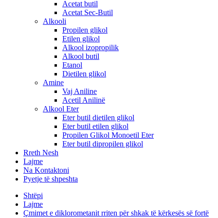
Acetat butil
Acetat Sec-Butil
Alkooli
Propilen glikol
Etilen glikol
Alkool izopropilik
Alkool butil
Etanol
Dietilen glikol
Amine
Vaj Aniline
Acetil Anilinë
Alkool Eter
Eter butil dietilen glikol
Eter butil etilen glikol
Propilen Glikol Monoetil Eter
Eter butil dipropilen glikol
Rreth Nesh
Lajme
Na Kontaktoni
Pyetje të shpeshta
Shtëpi
Lajme
Çmimet e diklorometanit rriten për shkak të kërkesës së fortë