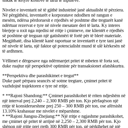
shkak të këtyre kostove të larta të inputeve.
Nivelet e inventarit në të gjithë industrinë janë aktualisht të përziera.
Në përgjithësi, inventarët e korporatave ndodhen në rangun e
mesëm, ndërsa përdoruesit e rrjedhës së poshtme dhe tregtarët kanë
ndërtuar rezervat e tyre në nivele mesatare deri të larta. Ky interes
blerjeje u nxit nga mjedisi në rritje i çmimeve, me klientët e rrjedhës
së poshtme që treguan një gatishmëri të fortë për të blerë materiale.
Megjithatë, disa klientë kanë raportuar se inventarët e tyre tani janë
në nivele të larta, një faktor që potencialisht mund të ulë kërkesën në
të ardhmen.
Vëllimet e dërgesave nga ndërmarrjet pritet të mbeten të forta sot,
duke ruajtur një perspektivë optimiste për transaksionet afatshkurtra.
**Perspektiva dhe parashikimet e tregut**
Duke parë përpara seancës së sotme tregtare, çmimet pritet të
vazhdojnë trajektoren e tyre në rritje.
* **Rajoni Shandong:** Çmimet parashikohet të rriten ndjeshëm në
një interval prej 2,240 – 2,300 RMB për ton. Kjo përfaqëson një
rritje të konsiderueshme prej 250 – 300 RMB për ton, ose afërsisht
13.10% krahasuar me nivelet e mëparshme.
* **Rajoni Jiangsu-Zhejiang:** Një rritje e ngjashme parashikohet,
me çmimet që pritet të arrijnë në 2,250 – 2,300 RMB për ton. Kjo
shënon një rritje prej rreth 300 RMB për ton, që përkthehet në një