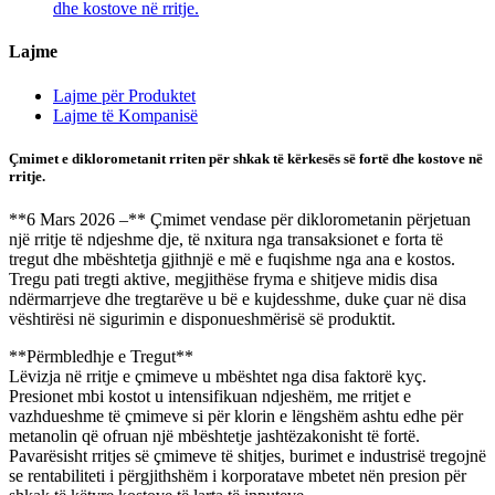
dhe kostove në rritje.
Lajme
Lajme për Produktet
Lajme të Kompanisë
Çmimet e diklorometanit rriten për shkak të kërkesës së fortë dhe kostove në
rritje.
**6 Mars 2026 –** Çmimet vendase për diklorometanin përjetuan
një rritje të ndjeshme dje, të nxitura nga transaksionet e forta të
tregut dhe mbështetja gjithnjë e më e fuqishme nga ana e kostos.
Tregu pati tregti aktive, megjithëse fryma e shitjeve midis disa
ndërmarrjeve dhe tregtarëve u bë e kujdesshme, duke çuar në disa
vështirësi në sigurimin e disponueshmërisë së produktit.
**Përmbledhje e Tregut**
Lëvizja në rritje e çmimeve u mbështet nga disa faktorë kyç.
Presionet mbi kostot u intensifikuan ndjeshëm, me rritjet e
vazhdueshme të çmimeve si për klorin e lëngshëm ashtu edhe për
metanolin që ofruan një mbështetje jashtëzakonisht të fortë.
Pavarësisht rritjes së çmimeve të shitjes, burimet e industrisë tregojnë
se rentabiliteti i përgjithshëm i korporatave mbetet nën presion për