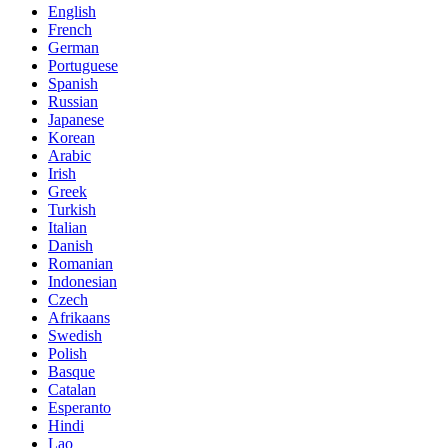
English
French
German
Portuguese
Spanish
Russian
Japanese
Korean
Arabic
Irish
Greek
Turkish
Italian
Danish
Romanian
Indonesian
Czech
Afrikaans
Swedish
Polish
Basque
Catalan
Esperanto
Hindi
Lao