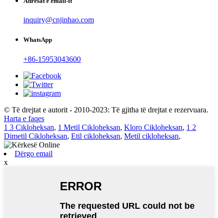
Adresat e email-it
inquiry@cnjinhao.com
WhatsApp
+86-15953043600
© Të drejtat e autorit - 2010-2023: Të gjitha të drejtat e rezervuara.
Harta e faqes
1 3 Cikloheksan
,
1 Metil Cikloheksan
,
Kloro Cikloheksan
,
1 2
Dimetil Cikloheksan
,
Etil cikloheksan
,
Metil cikloheksan
,
Dërgo email
x